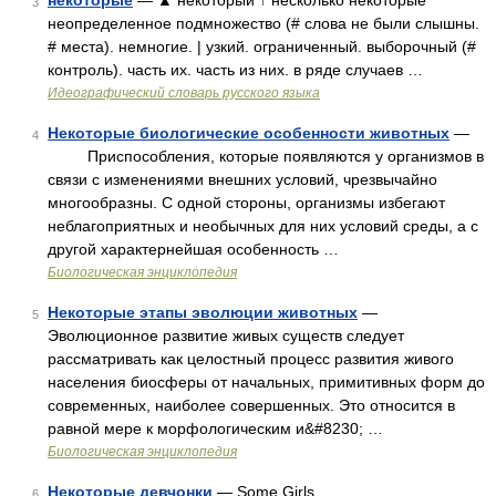
некоторые
— ▲ некоторый ↑ несколько некоторые
3
неопределенное подмножество (# слова не были слышны.
# места). немногие. | узкий. ограниченный. выборочный (#
контроль). часть их. часть из них. в ряде случаев …
Идеографический словарь русского языка
Некоторые биологические особенности животных
—
4
Приспособления, которые появляются у организмов в
связи с изменениями внешних условий, чрезвычайно
многообразны. С одной стороны, организмы избегают
неблагоприятных и необычных для них условий среды, а с
другой характернейшая особенность …
Биологическая энциклопедия
Некоторые этапы эволюции животных
—
5
Эволюционное развитие живых существ следует
рассматривать как целостный процесс развития живого
населения биосферы от начальных, примитивных форм до
современных, наиболее совершенных. Это относится в
равной мере к морфологическим и&#8230; …
Биологическая энциклопедия
Некоторые девчонки
— Some Girls …
6