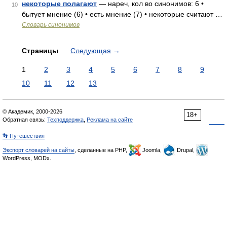
некоторые полагают
— нареч, кол во синонимов: 6 •
10
бытует мнение (6) • есть мнение (7) • некоторые считают …
Словарь синонимов
Страницы
Следующая
→
1
2
3
4
5
6
7
8
9
10
11
12
13
© Академик, 2000-2026
18+
Обратная связь:
Техподдержка
,
Реклама на сайте
👣 Путешествия
Экспорт словарей на сайты
, сделанные на PHP,
Joomla,
Drupal,
WordPress, MODx.